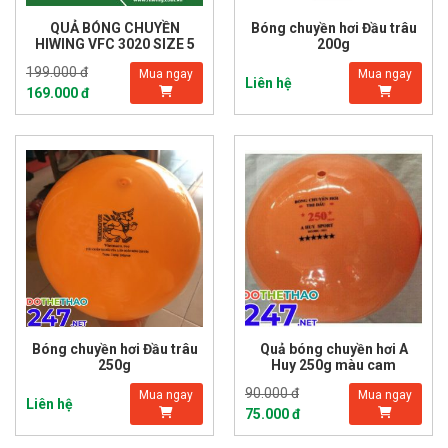
QUẢ BÓNG CHUYỀN
Bóng chuyền hơi Đầu trâu
HIWING VFC 3020 SIZE 5
200g
199.000 đ
Mua ngay
Mua ngay
Liên hệ
169.000 đ
Bóng chuyền hơi Đầu trâu
Quả bóng chuyền hơi A
250g
Huy 250g màu cam
90.000 đ
Mua ngay
Mua ngay
Liên hệ
75.000 đ