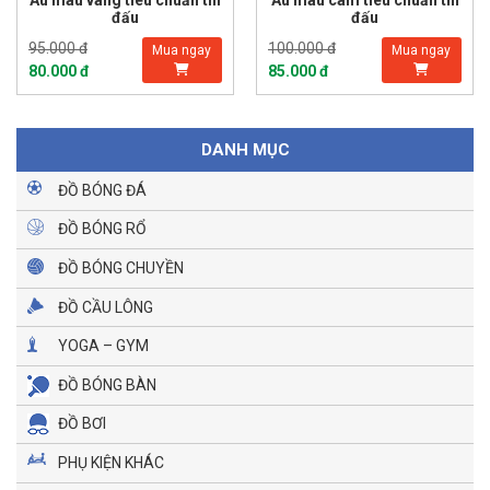
Âu màu vàng tiêu chuẩn thi
Âu màu cam tiêu chuẩn thi
đấu
đấu
95.000 đ
100.000 đ
Mua ngay
Mua ngay
80.000 đ
85.000 đ
DANH MỤC
ĐỒ BÓNG ĐÁ
ĐỒ BÓNG RỔ
ĐỒ BÓNG CHUYỀN
ĐỒ CẦU LÔNG
YOGA – GYM
ĐỒ BÓNG BÀN
ĐỒ BƠI
PHỤ KIỆN KHÁC