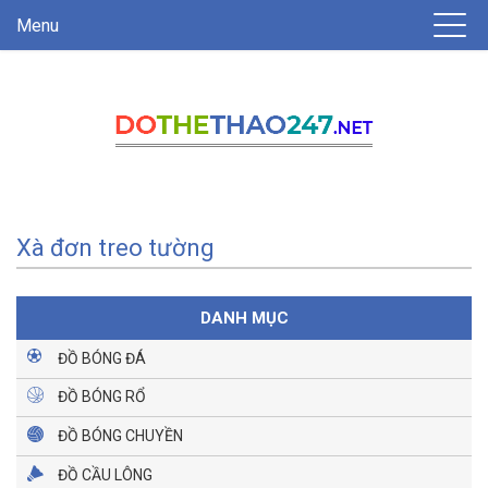
Menu
Xà đơn treo tường
DANH MỤC
ĐỒ BÓNG ĐÁ
ĐỒ BÓNG RỔ
ĐỒ BÓNG CHUYỀN
ĐỒ CẦU LÔNG