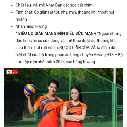
Chất liệu: Vải mè Nhật Bản dệt họa tiết chìm
Tính chất: Co giãn rất tốt, nhẹ, mịn, thoáng khí, thoát hơi
nhanh
Nhãn hiệu: Hiwing
“ SIÊU CO GIÃN MANG ĐẾN SIÊU SỨC MẠNH ”
Ngoài những
đặc tính vốn có của dòng vải thể thao đó là sự thoáng khí,
siêu thấm hút mồ hôi thì SỰ CO GIÃN CỦA VẢI là điểm đặc
biệt nhất của bộ trang phục áo bóng chuyền Hiwing H13 – Bộ
sưu tập mới nhất năm 2024 của hãng Hiwing