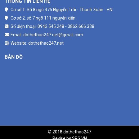
THÔNG TIN LIÊN HỆ
Cơ sở 1: Số 8 ngõ 475 Nguyễn Trãi - Thanh Xuân - HN
Cơ sở 2: số 7 ngõ 111 nguyễn xiển
Số điện thoại: 0943.545.248 - 0862.666.338
Email: dothethao247.net@gmail.com
Website: dothethao247.net
BẢN ĐỒ
© 2018 dothethao247
Revise by
SPS.VN