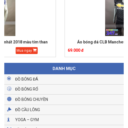
Áo bóng đá CLB Manchester United màu đen 2018
69.000 đ
Mua ngay
DANH MỤC
ĐỒ BÓNG ĐÁ
ĐỒ BÓNG RỔ
ĐỒ BÓNG CHUYỀN
ĐỒ CẦU LÔNG
YOGA – GYM