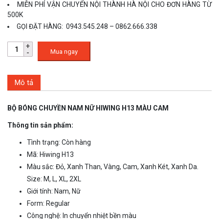
MIỄN PHÍ VẬN CHUYỂN NỘI THÀNH HÀ NỘI CHO ĐƠN HÀNG TỪ
500K
GỌI ĐẶT HÀNG: 0943.545.248 – 0862.666.338
Mua ngay
Mô tả
BỘ BÓNG CHUYỀN NAM NỮ HIWING H13 MÀU CAM
Thông tin sản phẩm:
Tình trạng: Còn hàng
Mã: Hiwing H13
Màu sắc: Đỏ, Xanh Than, Vàng, Cam, Xanh Két, Xanh Da.
Size: M, L, XL, 2XL
Giới tính: Nam, Nữ
Form: Regular
Công nghệ: In chuyển nhiệt bền màu