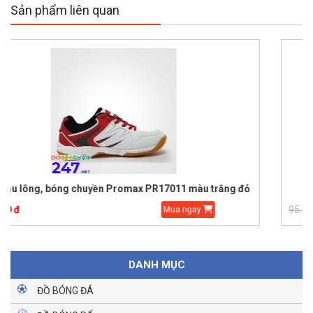
Sản phẩm liên quan
ắng đỏ
Quả bóng chuyền hơi A Huy 200g
95.000 đ
70.000 đ
Mua ngay
DANH MỤC
ĐỒ BÓNG ĐÁ