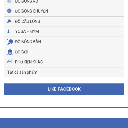
ĐỒ BÓNG RỔ
ĐỒ BÓNG CHUYỀN
ĐỒ CẦU LÔNG
YOGA – GYM
ĐỒ BÓNG BÀN
ĐỒ BƠI
PHỤ KIỆN KHÁC
Tất cả sản phẩm
LIKE FACEBOOK