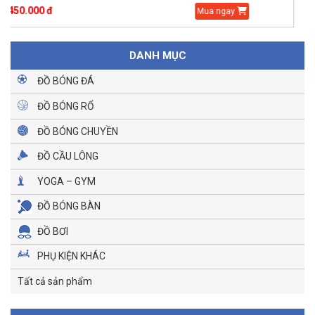
750.000 đ
Mua ngay
DANH MỤC
ĐỒ BÓNG ĐÁ
ĐỒ BÓNG RỔ
ĐỒ BÓNG CHUYỀN
ĐỒ CẦU LÔNG
YOGA – GYM
ĐỒ BÓNG BÀN
ĐỒ BƠI
PHỤ KIỆN KHÁC
Tất cả sản phẩm