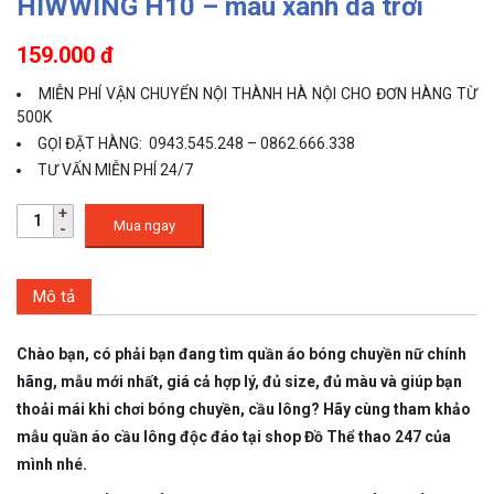
HIWWING H10 – màu xanh da trời
159.000 đ
MIỄN PHÍ VẬN CHUYỂN NỘI THÀNH HÀ NỘI CHO ĐƠN HÀNG TỪ
500K
GỌI ĐẶT HÀNG: 0943.545.248 – 0862.666.338
TƯ VẤN MIỄN PHÍ 24/7
Mua ngay
Mô tả
Chào bạn, có phải bạn đang tìm quần áo bóng chuyền nữ chính
hãng, mẫu mới nhất, giá cả hợp lý, đủ size, đủ màu và giúp bạn
thoải mái khi chơi bóng chuyền, cầu lông? Hãy cùng tham khảo
mẫu quần áo cầu lông độc đáo tại shop Đồ Thể thao 247 của
mình nhé.